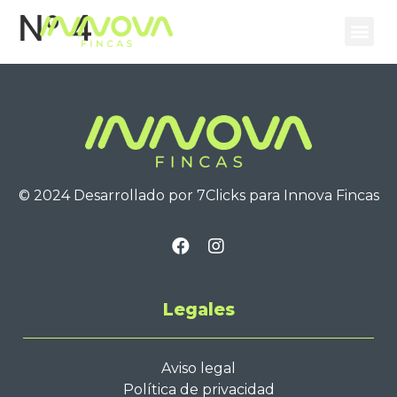
Nº 4
© 2024 Desarrollado por
7Clicks
para Innova Fincas
Legales
Aviso legal
Política de privacidad