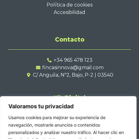
Política de cookies
Accesibilidad
Contacto
+34 965 478 123
fincasinnova@gmail.com
C/ Anguila, Nº2, Bajo, P-2 | 03540
Kit Digital
Valoramos tu privacidad
Usamos cookies para mejorar su experiencia de
navegación, mostrarle anuncios o contenidos
personalizados y analizar nuestro tráfico. Al hacer clic en