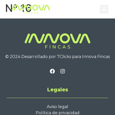
Nº 16
© 2024 Desarrollado por
7Clicks
para Innova Fincas
Legales
Aviso legal
Política de privacidad