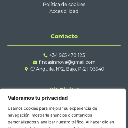
Política de cookies
Accesibilidad
Contacto
+34 965 478 123
fincasinnova@gmail.com
C/ Anguila, Nº2, Bajo, P-2 | 03540
Kit Digital
Valoramos tu privacidad
Usamos cookies para mejorar su experiencia de
navegación, mostrarle anuncios o contenidos
personalizados y analizar nuestro tráfico. Al hacer clic en