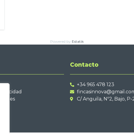
Powered by
Estatik
Contacto
+34 965 478 123
privacidad
fincasinnova@gmail.co
cookies
C/ Anguila, Nº2, Bajo, P-
d