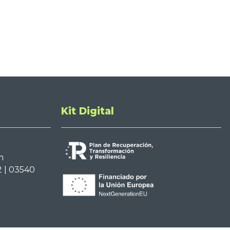
Kit Digital
m
2 | 03540