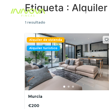
Etiqueta :
Alquiler
TRASTEROS
AL
1 resultado
Alquiler de vivienda
Alquiler turístico
Murcia
€200