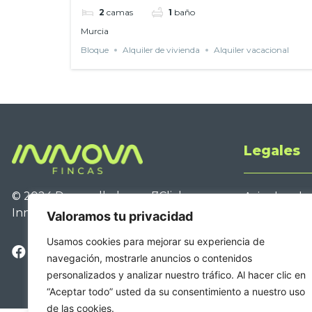
2
camas
1
baño
Murcia
Bloque
Alquiler de vivienda
Alquiler vacacional
Legales
© 2024 Desarrollado por
7Clicks
para
Aviso legal
Innova Fincas
Política de 
Valoramos tu privacidad
Política de 
Usamos cookies para mejorar su experiencia de
Accesibilida
navegación, mostrarle anuncios o contenidos
personalizados y analizar nuestro tráfico. Al hacer clic en
“Aceptar todo” usted da su consentimiento a nuestro uso
de las cookies.