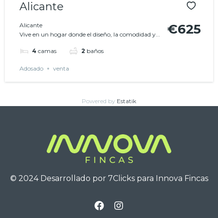
Alicante
Alicante
€625
Vive en un hogar donde el diseño, la comodidad y...
4
camas
2
baños
Adosado
venta
Powered by
Estatik
© 2024 Desarrollado por
7Clicks
para Innova Fincas