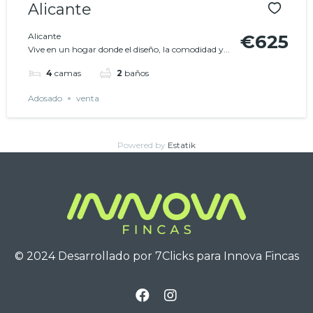
Alicante
Alicante
€625
Vive en un hogar donde el diseño, la comodidad y...
4
camas
2
baños
Adosado
venta
Powered by
Estatik
© 2024 Desarrollado por
7Clicks
para Innova Fincas