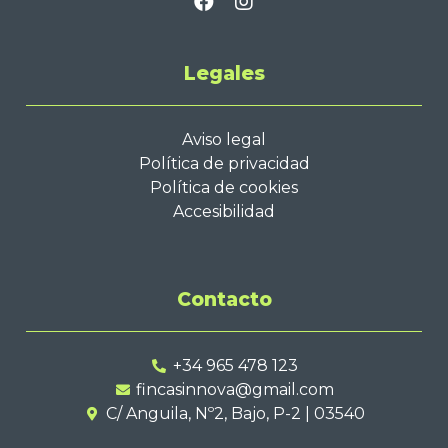
Legales
Aviso legal
Política de privacidad
Política de cookies
Accesibilidad
Contacto
+34 965 478 123
fincasinnova@gmail.com
C/ Anguila, Nº2, Bajo, P-2 | 03540