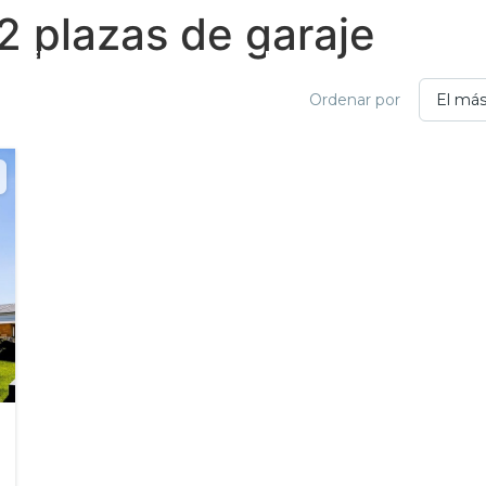
2 plazas de garaje
MACENES
OFICINAS
FINCAS
SOBRE NOS
Ordenar por