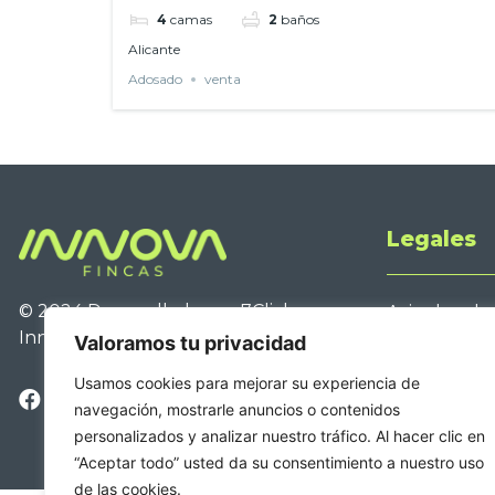
4
camas
2
baños
Alicante
Adosado
venta
Legales
© 2024 Desarrollado por
7Clicks
para
Aviso legal
Innova Fincas
Política de 
Valoramos tu privacidad
Política de 
Usamos cookies para mejorar su experiencia de
Accesibilida
navegación, mostrarle anuncios o contenidos
personalizados y analizar nuestro tráfico. Al hacer clic en
“Aceptar todo” usted da su consentimiento a nuestro uso
de las cookies.