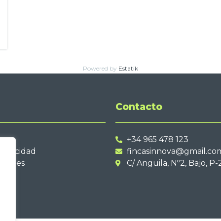
Powered by
Estatik
Contacto
+34 965 478 123
privacidad
fincasinnova@gmail.co
cookies
C/ Anguila, Nº2, Bajo, P-
d