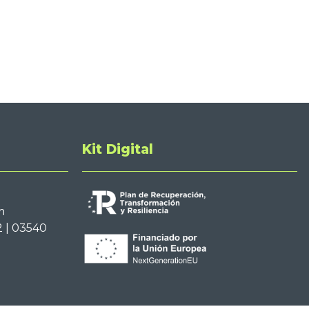
Kit Digital
m
2 | 03540