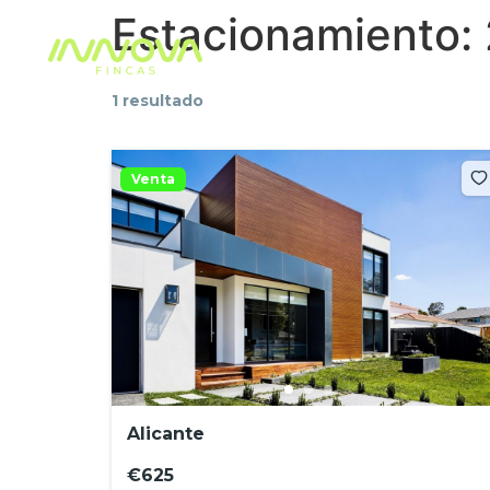
Estacionamiento:
TRASTEROS
AL
1 resultado
Venta
Alicante
€625